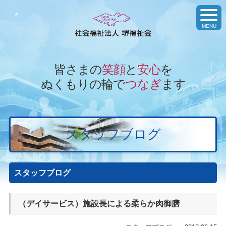
toggl
navig
MENU
皆さまの
笑顔
と
安心
を
ぬくもりの輪で
つなぎ
ます
スタッフブログ
スタッフブログ
（デイサービス）施設長による柔らか肉御膳