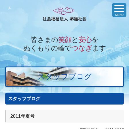
toggl
navig
MENU
皆さまの
笑顔
と
安心
を
ぬくもりの輪で
つなぎ
ます
スタッフブログ
スタッフブログ
2011年夏号