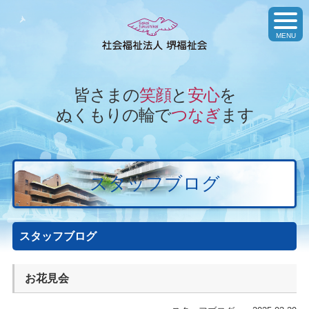
toggl
navig
MENU
皆さまの
笑顔
と
安心
を
ぬくもりの輪で
つなぎ
ます
スタッフブログ
スタッフブログ
お花見会