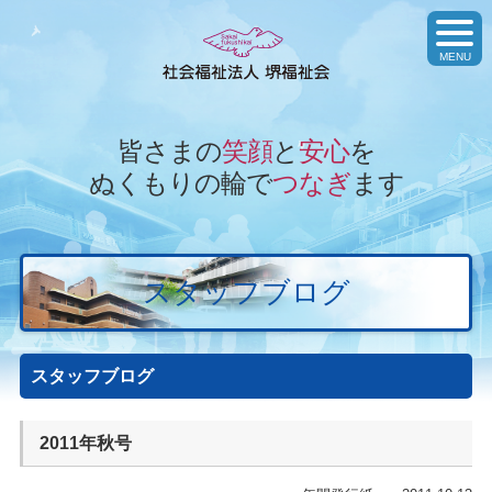
toggl
navig
MENU
皆さまの
笑顔
と
安心
を
ぬくもりの輪で
つなぎ
ます
スタッフブログ
スタッフブログ
2011年秋号