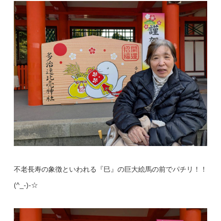
不老長寿の象徴といわれる『巳』の巨大絵馬の前でパチリ！！
(^_-)-☆