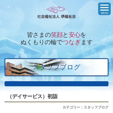
toggl
navig
MENU
皆さまの
笑顔
と
安心
を
ぬくもりの輪で
つなぎ
ます
スタッフブログ
（デイサービス）初詣
カテゴリー：スタッフブログ