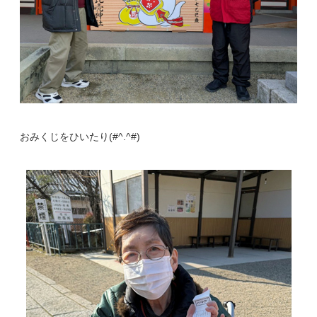
おみくじをひいたり(#^.^#)